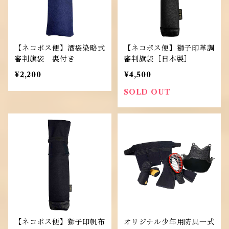
【ネコポス便】酒袋染略式
【ネコポス便】獅子印革調
審判旗袋 裏付き
審判旗袋［日本製］
¥2,200
¥4,500
SOLD OUT
【ネコポス便】獅子印帆布
オリジナル少年用防具一式