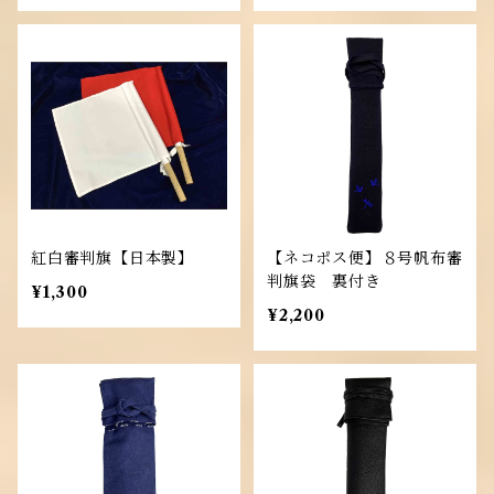
紅白審判旗【日本製】
【ネコポス便】８号帆布審
判旗袋 裏付き
¥1,300
¥2,200