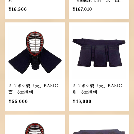
刺
6㎜織刺防具一式 国産
「峰」甲手
¥16,500
¥167,010
ミツボシ製「天」BASIC
ミツボシ製「天」BASIC
面 6㎜織刺
垂 6㎜織刺
¥55,000
¥43,000